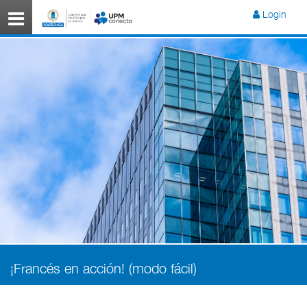
Menú
Login
¡Francés en acción! (modo fácil)