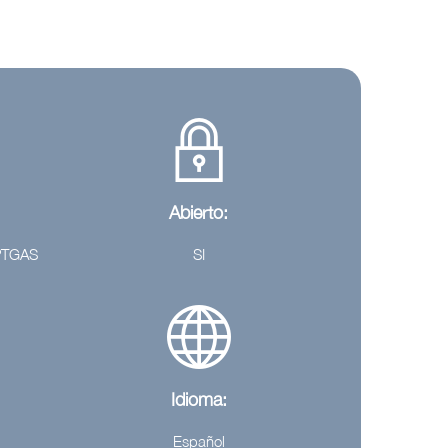
Abierto:
 PTGAS
SI
Idioma:
Español