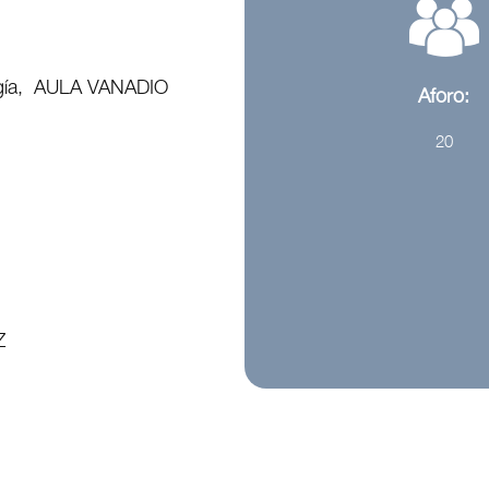
ergía, AULA VANADIO
Aforo:
20
Z